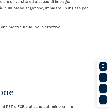
uole e università ed a scopo di impiego.
ità in un paese anglofono, imparare un inglese per
che mostra il tuo livello effettivo.



ione

sami PET e FCE e ai candidati minorenni e