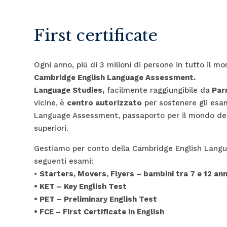
First certificate
Ogni anno, più di 3 milioni di persone in tutto il m
Cambridge English Language Assessment.
Language Studies
,
facilmente raggiungibile da
Par
vicine,
è
centro autorizzato
per sostenere gli esa
Language Assessment, passaporto per il mondo del 
superiori.
Gestiamo per conto della Cambridge English Lang
seguenti esami:
•
Starters, Movers, Flyers – bambini tra 7 e 12 ann
• KET – Key English Test
• PET – Preliminary English Test
• FCE – First Certificate in English