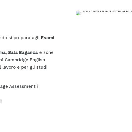
ondo si prepara agli
Esami
ma, Sala Baganza
e zone
mi Cambridge English
lavoro e per gli studi
uage Assessment i
i